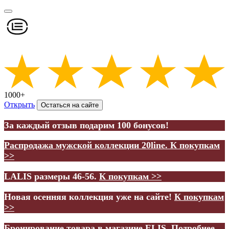
1000+
Открыть
Остаться на сайте
За каждый отзыв подарим 100 бонусов!
Распродажа мужской коллекции 20line.
К покупкам
>>
LALIS размеры 46-56.
К покупкам >>
Новая осенняя коллекция уже на сайте!
К покупкам
>>
Бронирование товара в магазине ELIS.
Подробнее