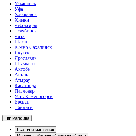
Ульяновск
Уфа
Хабаровск
Химки
Чебоксары
Челябинск
Чита
Шахты
Южно-Сахалинск
Якутск
Ярославль
Шымкент
Актобе
Астана
Атырау
Караганда
Павлодар
Усть-Каменогорск
Ереван
Тбилиси
Тип магазина
Все типы магазинов
Магазин собственной розничной сети