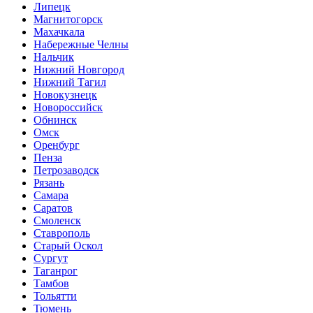
Липецк
Магнитогорск
Махачкала
Набережные Челны
Нальчик
Нижний Новгород
Нижний Тагил
Новокузнецк
Новороссийск
Обнинск
Омск
Оренбург
Пенза
Петрозаводск
Рязань
Самара
Саратов
Смоленск
Ставрополь
Старый Оскол
Сургут
Таганрог
Тамбов
Тольятти
Тюмень