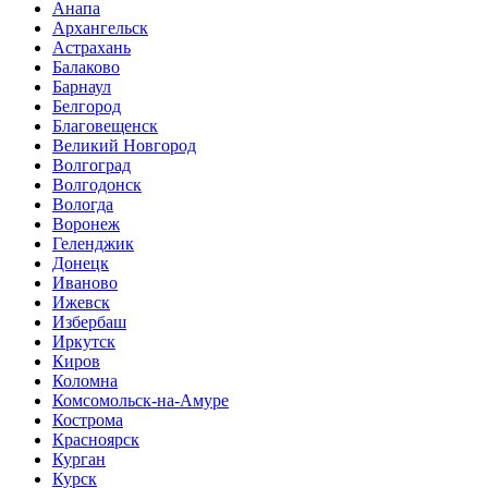
Анапа
Архангельск
Астрахань
Балаково
Барнаул
Белгород
Благовещенск
Великий Новгород
Волгоград
Волгодонск
Вологда
Воронеж
Геленджик
Донецк
Иваново
Ижевск
Избербаш
Иркутск
Киров
Коломна
Комсомольск-на-Амуре
Кострома
Красноярск
Курган
Курск