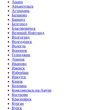
Анапа
Архангельск
Астрахань
Балаково
Барнаул
Белгород
Благовещенск
Великий Новгород
Волгоград
Волгодонск
Вологда
Воронеж
Геленджик
Донецк
Иваново
Ижевск
Избербаш
Иркутск
Киров
Коломна
Комсомольск-на-Амуре
Кострома
Красноярск
Курган
Курск