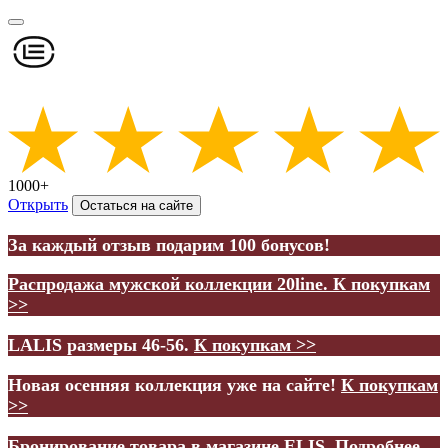
1000+
Открыть
Остаться на сайте
За каждый отзыв подарим 100 бонусов!
Распродажа мужской коллекции 20line.
К покупкам
>>
LALIS размеры 46-56.
К покупкам >>
Новая осенняя коллекция уже на сайте!
К покупкам
>>
Бронирование товара в магазине ELIS.
Подробнее