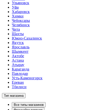
Ульяновск
Уфа
Хабаровск
Химки
Чебоксары
Челябинск
Чита
Шахты
Южно-Сахалинск
Якутск
Ярославль
Шымкент
Актобе
Астана
Атырау
Караганда
Павлодар
Усть-Каменогорск
Ереван
Тбилиси
Тип магазина
Все типы магазинов
Франчайзи-партнер