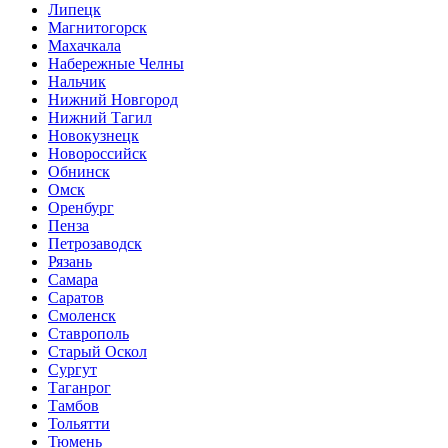
Липецк
Магнитогорск
Махачкала
Набережные Челны
Нальчик
Нижний Новгород
Нижний Тагил
Новокузнецк
Новороссийск
Обнинск
Омск
Оренбург
Пенза
Петрозаводск
Рязань
Самара
Саратов
Смоленск
Ставрополь
Старый Оскол
Сургут
Таганрог
Тамбов
Тольятти
Тюмень