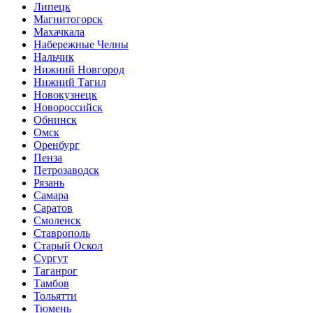
Липецк
Магнитогорск
Махачкала
Набережные Челны
Нальчик
Нижний Новгород
Нижний Тагил
Новокузнецк
Новороссийск
Обнинск
Омск
Оренбург
Пенза
Петрозаводск
Рязань
Самара
Саратов
Смоленск
Ставрополь
Старый Оскол
Сургут
Таганрог
Тамбов
Тольятти
Тюмень