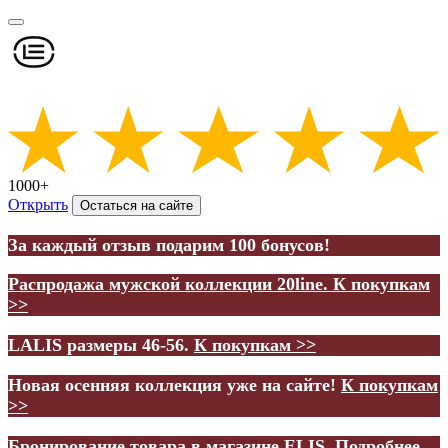
1000+
Открыть
Остаться на сайте
За каждый отзыв подарим 100 бонусов!
Распродажа мужской коллекции 20line.
К покупкам
>>
LALIS размеры 46-56.
К покупкам >>
Новая осенняя коллекция уже на сайте!
К покупкам
>>
Бронирование товара в магазине ELIS.
Подробнее