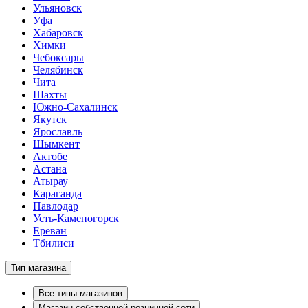
Ульяновск
Уфа
Хабаровск
Химки
Чебоксары
Челябинск
Чита
Шахты
Южно-Сахалинск
Якутск
Ярославль
Шымкент
Актобе
Астана
Атырау
Караганда
Павлодар
Усть-Каменогорск
Ереван
Тбилиси
Тип магазина
Все типы магазинов
Магазин собственной розничной сети