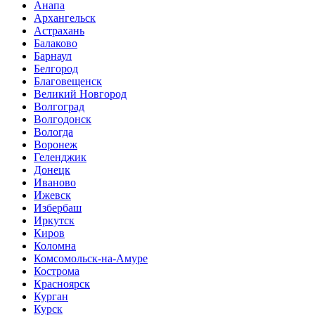
Анапа
Архангельск
Астрахань
Балаково
Барнаул
Белгород
Благовещенск
Великий Новгород
Волгоград
Волгодонск
Вологда
Воронеж
Геленджик
Донецк
Иваново
Ижевск
Избербаш
Иркутск
Киров
Коломна
Комсомольск-на-Амуре
Кострома
Красноярск
Курган
Курск