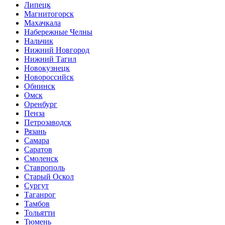
Липецк
Магнитогорск
Махачкала
Набережные Челны
Нальчик
Нижний Новгород
Нижний Тагил
Новокузнецк
Новороссийск
Обнинск
Омск
Оренбург
Пенза
Петрозаводск
Рязань
Самара
Саратов
Смоленск
Ставрополь
Старый Оскол
Сургут
Таганрог
Тамбов
Тольятти
Тюмень