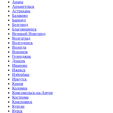
Анапа
Архангельск
Астрахань
Балаково
Барнаул
Белгород
Благовещенск
Великий Новгород
Волгоград
Волгодонск
Вологда
Воронеж
Геленджик
Донецк
Иваново
Ижевск
Избербаш
Иркутск
Киров
Коломна
Комсомольск-на-Амуре
Кострома
Красноярск
Курган
Курск