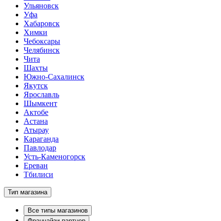
Ульяновск
Уфа
Хабаровск
Химки
Чебоксары
Челябинск
Чита
Шахты
Южно-Сахалинск
Якутск
Ярославль
Шымкент
Актобе
Астана
Атырау
Караганда
Павлодар
Усть-Каменогорск
Ереван
Тбилиси
Тип магазина
Все типы магазинов
Франчайзи-партнер