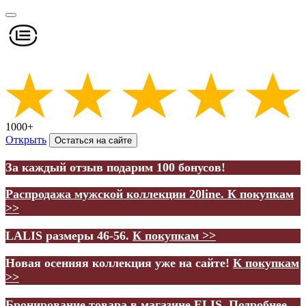
1000+
Открыть
Остаться на сайте
За каждый отзыв подарим 100 бонусов!
Распродажа мужской коллекции 20line.
К покупкам
>>
LALIS размеры 46-56.
К покупкам >>
Новая осенняя коллекция уже на сайте!
К покупкам
>>
Бронирование товара в магазине ELIS.
Подробнее